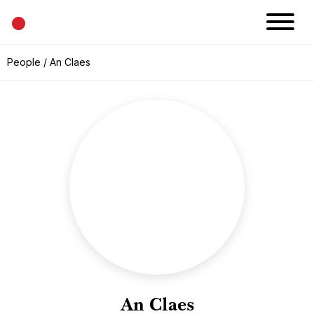
•
News
People
/ An Claes
Projects
Calendar
Space
People
About
Academy
Eatery
An Claes